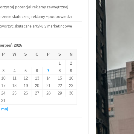
orzystaj potencjał reklamy zewnętrznej
rzenie skutecznej reklamy – podpowiedzi
 tworzyć skuteczne artykuły marketingowe
ierpień 2026
P
W
Ś
C
P
S
N
1
2
3
4
5
6
7
8
9
10
11
12
13
14
15
16
17
18
19
20
21
22
23
24
25
26
27
28
29
30
31
 maj