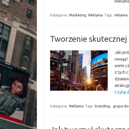
Reklama
Kategoria:
Marketing
Reklama
Tagi:
reklama
Tworzenie skutecznej
Jaki jes
uwagę? 
wiele cz
z tych 
działani
atrakcy
Czytaj d
Kategoria:
Reklama
Tagi:
branding
,
grupa do