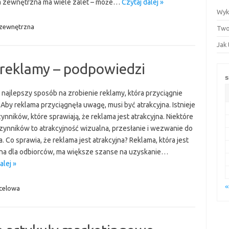
 zewnętrzna ma wiele zalet – może…
Czytaj dalej »
Wyk
 zewnętrzna
Two
Jak
 reklamy – podpowiedzi
s
t najlepszy sposób na zrobienie reklamy, która przyciągnie
Aby reklama przyciągnęła uwagę, musi być atrakcyjna. Istnieje
ynników, które sprawiają, że reklama jest atrakcyjna. Niektóre
czynników to atrakcyjność wizualna, przesłanie i wezwanie do
a. Co sprawia, że reklama jest atrakcyjna? Reklama, która jest
jna dla odbiorców, ma większe szanse na uzyskanie…
alej »
«
celowa