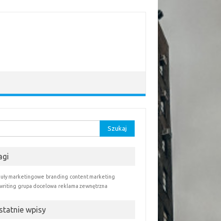
aj:
agi
kuły marketingowe
branding
content marketing
writing
grupa docelowa
reklama zewnętrzna
statnie wpisy