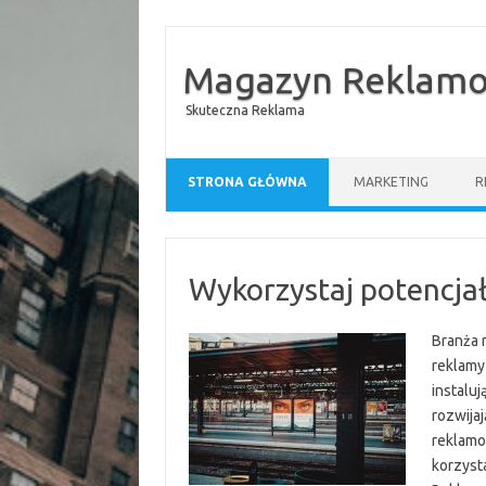
Magazyn Reklam
Skuteczna Reklama
Przejdź do treści
STRONA GŁÓWNA
MARKETING
R
Wykorzystaj potencja
Branża 
reklamy 
instalu
rozwija
reklamo
korzyst